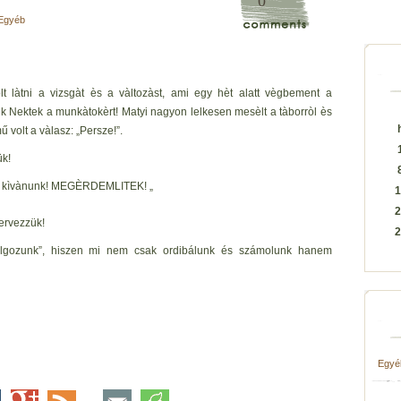
0
Egyéb
 làtni a vizsgàt ès a vàltozàst, ami egy hèt alatt vègbement a
Nektek a munkàtokèrt! Matyi nagyon lelkesen mesèlt a tàborròl ès
 volt a vàlasz: „Persze!”.
k!
st kìvànunk! MEGÈRDEMLITEK! „
1
2
zervezzük!
2
olgozunk”, hiszen mi nem csak ordibálunk és számolunk hanem
Egyé