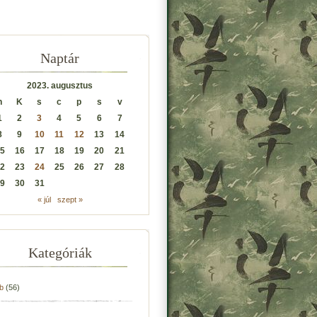
Naptár
2023. augusztus
h
K
s
c
p
s
v
1
2
3
4
5
6
7
8
9
10
11
12
13
14
5
16
17
18
19
20
21
2
23
24
25
26
27
28
9
30
31
« júl
szept »
Kategóriák
b
(56)