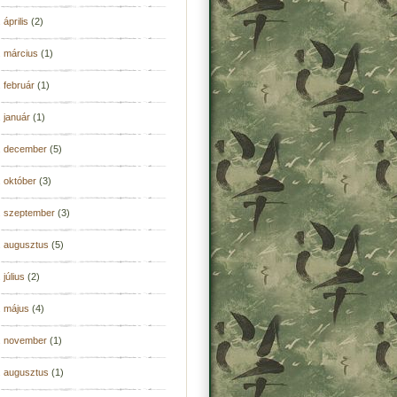
 április
(2)
. március
(1)
 február
(1)
 január
(1)
. december
(5)
 október
(3)
. szeptember
(3)
. augusztus
(5)
 július
(2)
. május
(4)
. november
(1)
. augusztus
(1)