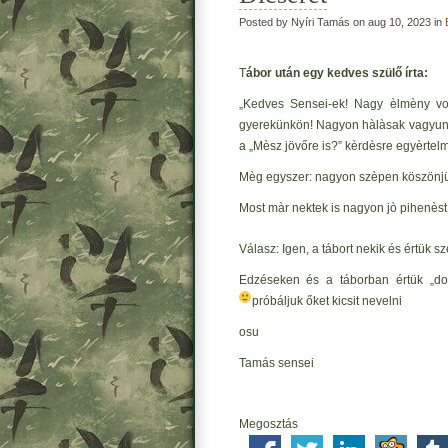
Posted by Nyíri Tamás on aug 10, 2023 in
T
ábor után egy kedves szülő írta:
„Kedves Sensei-ek! Nagy èlmèny volt
gyerekünkön! Nagyon hàlàsak vagyunk 
a „Mèsz jövőre is?” kèrdèsre egyèrtelmű
Mèg egyszer: nagyon szèpen köszönjü
Most màr nektek is nagyon jò pihenè
Válasz: Igen, a tábort nekik és értük s
Edzéseken és a táborban értük „d
próbáljuk őket kicsit nevelni
osu
Tamás sensei
Megosztás