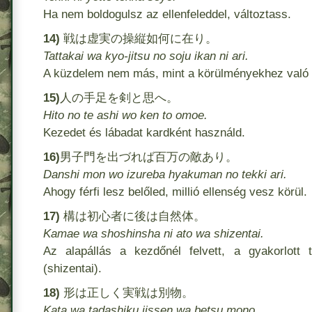
Ha nem boldogulsz az ellenfeleddel, változtass.
14)
戦は虚実の操縦如何に在り。
Tattakai wa kyo-jitsu no soju ikan ni ari.
A küzdelem nem más, mint a körülményekhez való
15)
人の手足を剣と思へ。
Hito no te ashi wo ken to omoe.
Kezedet és lábadat kardként használd.
16)
男子門を出づれば百万の敵あり。
Danshi mon wo izureba hyakuman no tekki ari.
Ahogy férfi lesz belőled, millió ellenség vesz körül.
17)
構は初心者に後は自然体。
Kamae wa shoshinsha ni ato wa shizentai.
Az alapállás a kezdőnél felvett, a gyakorlott
(shizentai).
18)
形は正しく実戦は別物。
Kata wa tadashiku jissen wa betsu mono.