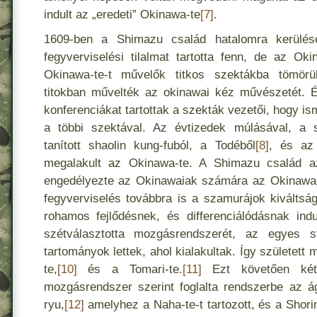
indult az „eredeti” Okinawa-te
[7]
.
1609-ben a Shimazu család hatalomra kerülé
fegyverviselési tilalmat tartotta fenn, de az Okin
Okinawa-te-t művelők titkos szektákba tömörü
titokban művelték az okinawai kéz művészetét. 
konferenciákat tartottak a szekták vezetői, hogy 
a többi szektával. Az évtizedek múlásával, a s
tanított shaolin kung-fuból, a Todéből
[8]
, és az 
megalakult az Okinawa-te. A Shimazu család a
engedélyezte az Okinawaiak számára az Okinawa-t
fegyverviselés továbbra is a szamurájok kiválts
rohamos fejlődésnek, és differenciálódásnak ind
szétválasztotta mozgásrendszerét, az egyes 
tartományok lettek, ahol kialakultak. Így született 
te,
[10]
és a Tomari-te.
[11]
Ezt követően két
mozgásrendszer szerint foglalta rendszerbe az ág
ryu,
[12]
amelyhez a Naha-te-t tartozott, és a Shori