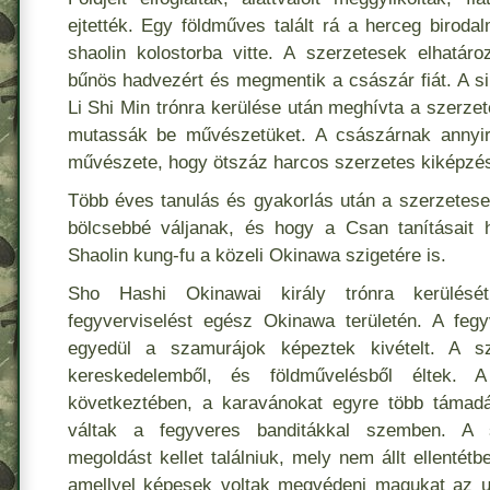
ejtették. Egy földműves talált rá a herceg biroda
shaolin kolostorba vitte. A szerzetesek elhatár
bűnös hadvezért és megmentik a császár fiát. A si
Li Shi Min trónra kerülése után meghívta a szerze
mutassák be művészetüket. A császárnak annyir
művészete, hogy ötszáz harcos szerzetes kiképzés
Több éves tanulás és gyakorlás után a szerzetese
bölcsebbé váljanak, és hogy a Csan tanításait h
Shaolin kung-fu a közeli Okinawa szigetére is.
Sho Hashi Okinawai király trónra kerülését
fegyverviselést egész Okinawa területén. A fegyv
egyedül a szamurájok képeztek kivételt. A sz
kereskedelemből, és földművelésből éltek. A 
következtében, a karavánokat egyre több támadá
váltak a fegyveres banditákkal szemben. A s
megoldást kellet találniuk, mely nem állt ellentétbe
amellyel képesek voltak megvédeni magukat az u