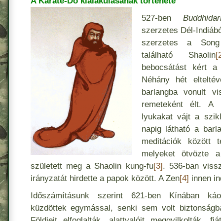
A Karate-Do kialakulásának története
527-ben
Buddhida
szerzetes Dél-Indiábó
szerzetes a Song
található Shaolin
[
bebocsátást kért a p
Néhány hét eltelté
barlangba vonult v
remeteként élt. A 
lyukakat vájt a szi
napig látható a barl
meditációk között te
melyeket ötvözte a
született meg a Shaolin kung-fu
[3]
. 536-ban vissz
irányzatát hirdette a papok között. A Zen
[4]
innen ind
Időszámításunk szerint 621-ben Kínában káo
küzdöttek egymással, senki sem volt biztonság
Földjeit elfoglalták, alattvalóit meggyilkolták, fi