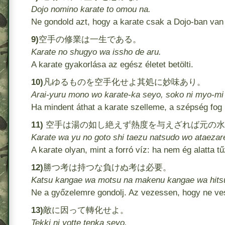
Dojo nomino karate to omou na.
Ne gondold azt, hogy a karate csak a Dojo-ban van 
9)
空手の修業は一生である。
Karate no shugyo wa issho de aru.
A karate gyakorlása az egész életet betölti.
10)
凡ゆるものを空手化せよ其処に妙味あり。
Arai-yuru mono wo karate-ka seyo, soko ni myo-mi 
Ha mindent áthat a karate szelleme, a szépség fog 
11)
空手は湯の如し絶えず熱度を与えざれば元の水
Karate wa yu no goto shi taezu natsudo wo ataezar
A karate olyan, mint a forró víz: ha nem ég alatta tűz
12)
勝つ考は持つな負けぬ考は必要。
Katsu kangae wa motsu na makenu kangae wa hits
Ne a győzelemre gondolj. Az vezessen, hogy ne ves
13)
敵に因って轉化せよ。
Tekki ni yotte tenka seyo.