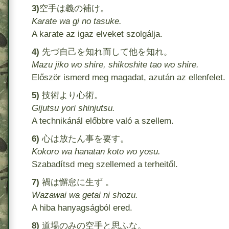
3)
空手は義の補け。
Karate wa gi no tasuke.
A karate az igaz elveket szolgálja.
4)
先づ自己を知れ而して他を知れ。
Mazu jiko wo shire, shikoshite tao wo shire.
Először ismerd meg magadat, azután az ellenfelet.
5)
技術より心術。
Gijutsu yori shinjutsu.
A technikánál előbbre való a szellem.
6)
心は放たん事を要す。
Kokoro wa hanatan koto wo yosu.
Szabadítsd meg szellemed a terheitől.
7)
禍は懈怠に生ず 。
Wazawai wa getai ni shozu.
A hiba hanyagságból ered.
8)
道場のみの空手と思ふな。