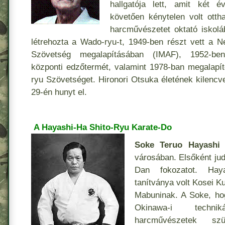
hallgatója lett, amit két é
követően kénytelen volt otth
harcművészetet oktató iskolá
létrehozta a Wado-ryu-t, 1949-ben részt vett a 
Szövetség megalapításában (IMAF), 1952-be
központi edzőtermét, valamint 1978-ban megalapí
ryu Szövetséget. Hironori Otsuka életének kilencv
29-én hunyt el.
A Hayashi-Ha Shito-Ryu Karate-Do
Soke Teruo Hayashi
1
városában. Elsőként judo
Dan fokozatot. Hay
tanítványa volt Kosei K
Mabuninak. A Soke, ho
Okinawa-i techn
harcművészetek szü