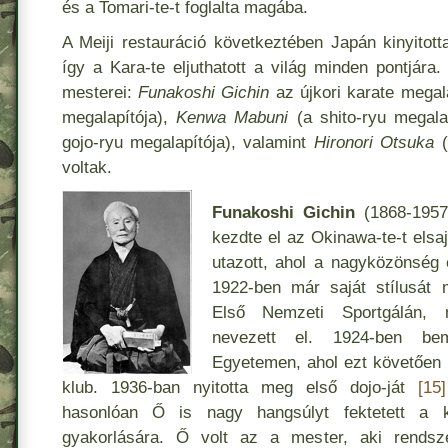
és a Tomari-te-t foglalta magába.
A Meiji restauráció következtében Japán kinyitott
így a Kara-te eljuthatott a világ minden pontjára
mesterei:
Funakoshi Gichin
az újkori karate megala
megalapítója),
Kenwa Mabuni
(a shito-ryu megala
gojo-ryu megalapítója), valamint
Hironori Otsuka
(
voltak.
Funakoshi Gichin
(1868-1957
kezdte el az Okinawa-te-t elsa
utazott, ahol a nagyközönség e
1922-ben már saját stílusát 
Első Nemzeti Sportgálán, 
nevezett el. 1924-ben bem
Egyetemen, ahol ezt követően 
klub. 1936-ban nyitotta meg első dojo-ját
[15]
hasonlóan Ő is nagy hangsúlyt fektetett a k
gyakorlására. Ő volt az a mester, aki rendsz