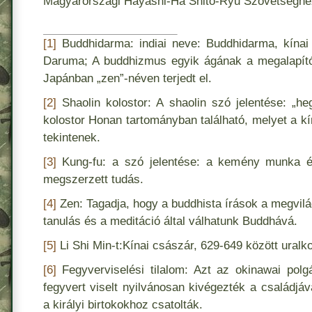
Magyarországi Hayashi-Ha Shito-Ryu Szövetséghe
[1]
Buddhidarma: indiai neve: Buddhidarma, kínai
Daruma; A buddhizmus egyik ágának a megalapító
Japánban „zen”-néven terjedt el.
[2]
Shaolin kolostor: A shaolin szó jelentése: „he
kolostor Honan tartományban található, melyet a kín
tekintenek.
[3]
Kung-fu: a szó jelentése: a kemény munka és
megszerzett tudás.
[4]
Zen: Tagadja, hogy a buddhista írások a megvil
tanulás és a meditáció által válhatunk Buddhává.
[5]
Li Shi Min-t:Kínai császár, 629-649 között uralko
[6]
Fegyverviselési tilalom: Azt az okinawai polgár
fegyvert viselt nyilvánosan kivégezték a családjáva
a királyi birtokokhoz csatolták.