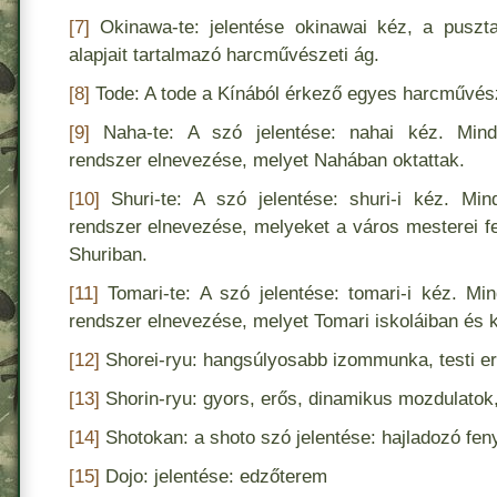
[7]
Okinawa-te: jelentése okinawai kéz, a puszt
alapjait tartalmazó harcművészeti ág.
[8]
Tode: A tode a Kínából érkező egyes harcművész
[9]
Naha-te: A szó jelentése: nahai kéz. Mind
rendszer elnevezése, melyet Nahában oktattak.
[10]
Shuri-te: A szó jelentése: shuri-i kéz. Mi
rendszer elnevezése, melyeket a város mesterei fej
Shuriban.
[11]
Tomari-te: A szó jelentése: tomari-i kéz. Mi
rendszer elnevezése, melyet Tomari iskoláiban és 
[12]
Shorei-ryu: hangsúlyosabb izommunka, testi e
[13]
Shorin-ryu: gyors, erős, dinamikus mozdulatok,
[14]
Shotokan: a shoto szó jelentése: hajladozó fen
[15]
Dojo: jelentése: edzőterem