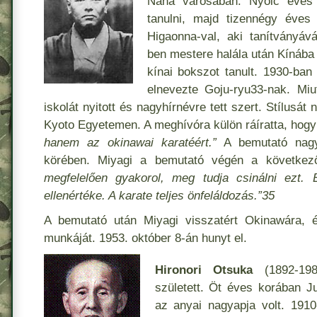
Naha városában. Nyolc éves 
tanulni, majd tizennégy éves
Higaonna-val, aki tanítványáv
ben mestere halála után Kínába u
kínai bokszot tanult. 1930-ban 
elnevezte Goju-ryu33-nak. Miu
iskolát nyitott és nagyhírnévre tett szert. Stílusát
Kyoto Egyetemen. A meghívóra külön ráíratta, hogy
hanem az okinawai karatéért.”
A bemutató nagy 
körében. Miyagi a bemutató végén a következ
megfelelően gyakorol, meg tudja csinálni ezt
ellenértéke. A karate teljes önfeláldozás.”35
A bemutató után Miyagi visszatért Okinawára, és
munkáját. 1953. október 8-án hunyt el.
Hironori Otsuka
(1892-198
született. Öt éves korában Ju
az anyai nagyapja volt. 19