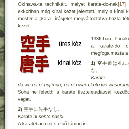
Okinawa-te technikáit, melyet karate-do-nak
[17]
n
ekkoriban még kínai kezet jelentett, mely a kínai k
mester a „kara” írásjelet megváltoztatva hozta lé
kezet.
1936-ban Funak
a karate-do c
megfogalmazta a 
1)
空手道は礼に
な。
Karate-
do wa rei ni hajimari, rei ni owaru koto wo wasurun
Soha ne feledd: a karate tiszteletadással kezdőd
véget.
2)
空手に先手なし。
Karate ni sente nashi.
A karatéban nincs első támadás.