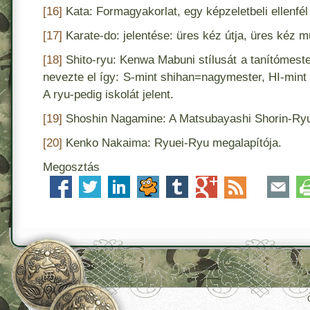
[16]
Kata: Formagyakorlat, egy képzeletbeli ellenfél
[17]
Karate-do: jelentése: üres kéz útja, üres kéz 
[18]
Shito-ryu: Kenwa Mabuni stílusát a tanítómestere
nevezte el így: S-mint shihan=nagymester, HI-mint 
A ryu-pedig iskolát jelent.
[19]
Shoshin Nagamine: A Matsubayashi Shorin-Ryu
[20]
Kenko Nakaima: Ryuei-Ryu megalapítója.
Megosztás