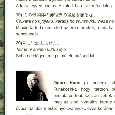
A kata legyen pontos. A valódi harc, az más dolog.
19)
力の強弱体の伸縮技の緩急を忘るな。
Chikara no kyojaku, karada no shinshuku, waza n
Mindig tartsd szem előtt az erő mértékét, a test ha
sebességét.
20)
常に思念工夫せよ。
Tsune ni shinen kufu seyo
.
Soha ne elégedj meg elméleti tudásoddal.
Jigoro Kano
(a modern judo 
Funakoshi-t, hogy tartson b
bemutatón több százan vettek 
meg az első hivatalos karate
évben az idős mester nyolcvannyolc éves korában 