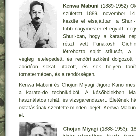
Kenwa Mabuni
(1889-1952) Ok
született 1889. november 14
kezdte el elsajátítani a Shur
több nagymesterrel együtt megs
Shuri-ban, hogy a karatét nép
részt vett Funakoshi Gichi
létrehozta saját stílusát, a S
végleg letelepedett, és rendőrtisztként dolgozo
adódóan sokat utazott, és sok helyen taníto
tornatermében, és a rendőrségen.
Kenwa Mabuni és Chojun Miyagi Jigoro Kano meste
a karate-do technikáiból. A későbbiekben Ma
használatos ruhát, és vizsgarendszert. Életének h
oktatásának szentelte minden idejét. Kenwa Mabun
el.
Chojun Miyagi
(1888-1953): 188