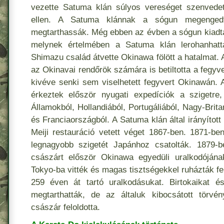
vezette Satuma klán súlyos vereséget szenvede
ellen. A Satuma klánnak a sógun megengedte,
megtarthassák. Még ebben az évben a sógun kiadt
melynek értelmében a Satuma klán lerohanhat
Shimazu család átvette Okinawa fölött a hatalmat.
az Okinavai rendőrök számára is betiltotta a fegyv
kivéve senki sem viselhetett fegyvert Okinawán.
érkeztek először nyugati expedíciók a szigetre
Államokból, Hollandiából, Portugáliából, Nagy-Brit
és Franciaországból. A Satuma klán által irányíto
Meiji restauráció vetett véget 1867-ben. 1871-b
legnagyobb szigetét Japánhoz csatolták. 1879-b
császárt először Okinawa egyedüli uralkodójána
Tokyo-ba vitték és magas tisztségekkel ruházták f
259 éven át tartó uralkodásukat. Birtokaikat és
megtarthatták, de az általuk kibocsátott törvé
császár feloldotta.