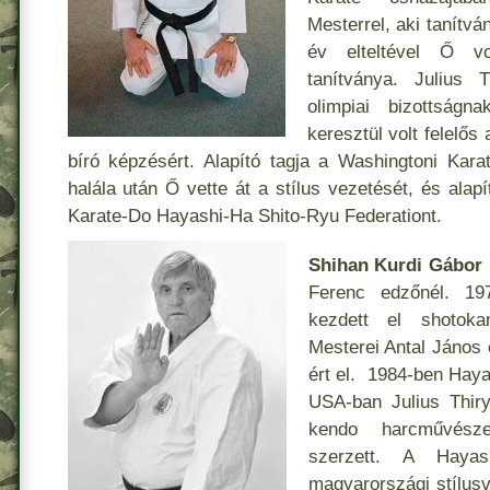
Mesterrel, aki tanítv
év elteltével Ő v
tanítványa. Julius 
olimpiai bizottságn
keresztül volt felelős
bíró képzésért. Alapító tagja a Washingtoni Kar
halála után Ő vette át a stílus vezetését, és alapí
Karate-Do Hayashi-Ha Shito-Ryu Federationt.
Shihan Kurdi Gábor
Ferenc edzőnél. 19
kezdett el shotokan
Mesterei Antal János
ért el. 1984-ben Hayas
USA-ban Julius Thir
kendo harcművésze
szerzett. A Hayash
magyarországi stílus