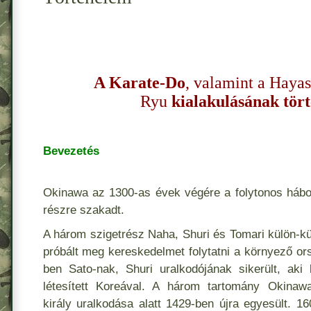
A Karate-Do
, valamint a Hayas
Ryu
kialakulásának tör
Bevezetés
Okinawa az 1300-as évek végére a folytonos háb
részre szakadt.
A három szigetrész Naha, Shuri és Tomari külön-kü
próbált meg kereskedelmet folytatni a környező or
ben Sato-nak, Shuri uralkodójának sikerült, aki
létesített Koreával. A három tartomány Okinaw
király uralkodása alatt 1429-ben újra egyesült. 