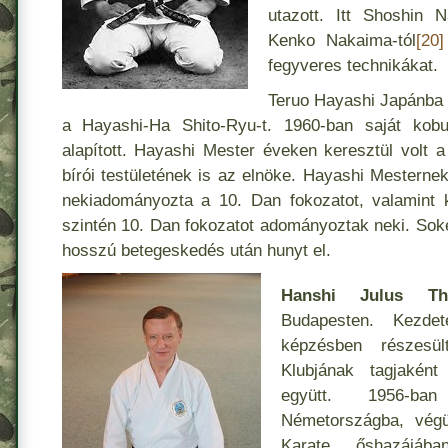
utazott. Itt Shoshin N
Kenko Nakaima-tól
[20]
fegyveres technikákat.
Teruo Hayashi Japánba 
a Hayashi-Ha Shito-Ryu-t. 1960-ban saját kobu
alapított. Hayashi Mester éveken keresztül vol
bírói testületének is az elnöke. Hayashi Mestern
nekiadományozta a 10. Dan fokozatot, valamint k
szintén 10. Dan fokozatot adományoztak neki. So
hosszú betegeskedés után hunyt el.
Hanshi Julus Thi
Budapesten. Kezdete
képzésben részesü
Klubjának tagjaként
együtt. 1956-ban
Németországba, végü
Karate őshazájába