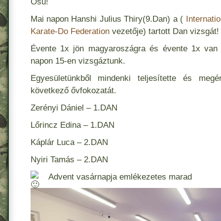
Osu!
Mai napon Hanshi Julius Thiry(9.Dan) a (
Internati
Karate-Do Federation
vezetője) tartott Dan vizsgát!
Évente 1x jön magyaroszágra és évente 1x van 
napon 15-en vizsgáztunk.
Egyesületünkből mindenki teljesítette és me
következő ővfokozatát.
Zerényi Dániel – 1.DAN
Lőrincz Edina – 1.DAN
Káplár Luca – 2.DAN
Nyiri Tamás – 2.DAN
Advent vasárnapja emlékezetes marad