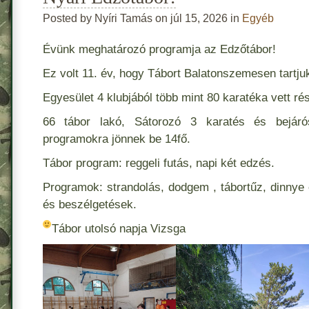
Posted by Nyíri Tamás on júl 15, 2026 in
Egyéb
Évünk meghatározó programja az Edzőtábor!
Ez volt 11. év, hogy Tábort Balatonszemesen tartju
Egyesület 4 klubjából több mint 80 karatéka vett rés
66 tábor lakó, Sátorozó 3 karatés és bejár
programokra jönnek be 14fő.
Tábor program: reggeli futás, napi két edzés.
Programok: strandolás, dodgem , tábortűz, dinny
és beszélgetések.
Tábor utolsó napja Vizsga