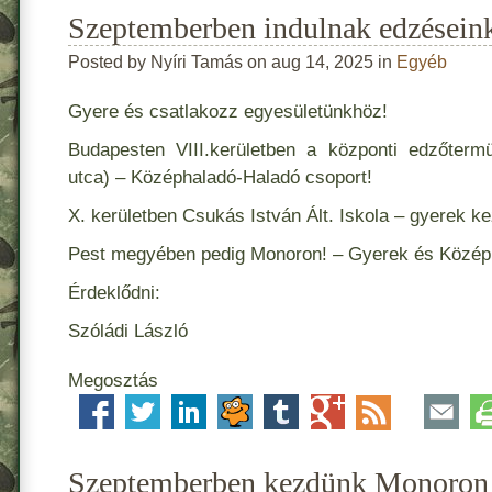
Szeptemberben indulnak edzésein
Posted by Nyíri Tamás on aug 14, 2025 in
Egyéb
Gyere és csatlakozz egyesületünkhöz!
Budapesten VIII.kerületben a központi edzőte
utca) – Középhaladó-Haladó csoport!
X. kerületben Csukás István Ált. Iskola – gyerek k
Pest megyében pedig Monoron! – Gyerek és Középh
Érdeklődni:
Szóládi László
Megosztás
Szeptemberben kezdünk Monoron