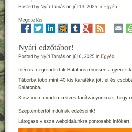
Posted by Nyíri Tamás on júl 13, 2025 in
Egyéb
Megosztás
Nyári edzőtábor!
Posted by Nyíri Tamás on júl 6, 2025 in
Egyéb
Idén is megrendeztük Balatonszemesen a gyerek-k
Táborba több mint 40 kis karatéka jött el és csobba
Balatonba.
Köszönöm minden kedves tanítványunknak, hogy rés
Szeptembertől indulnak edzéseink!
Látogass vissza weboldalunkra pontosabb infókért!