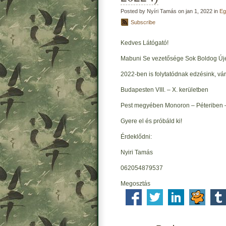
Posted by Nyíri Tamás on jan 1, 2022 in
Eg
Subscribe
Kedves Látógató!
Mabuni Se vezetősége Sok Boldog Újév
2022-ben is folytatódnak edzésink, vá
Budapesten VIII. – X. kerületben
Pest megyében Monoron – Péteriben 
Gyere el és próbáld ki!
Érdeklődni:
Nyiri Tamás
062054879537
Megosztás