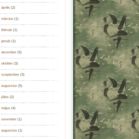
 április
(2)
. március
(1)
 február
(1)
 január
(1)
. december
(5)
 október
(3)
. szeptember
(3)
. augusztus
(5)
 július
(2)
. május
(4)
. november
(1)
. augusztus
(1)