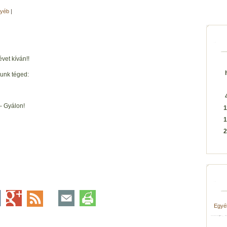
yéb
|
et kíván!!
runk téged:
– Gyálon!
1
1
2
Egyé