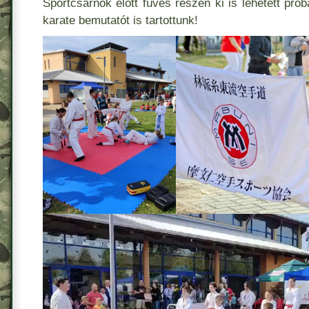
Sportcsarnok elött füves részen ki is lehetett prób
karate bemutatót is tartottunk!