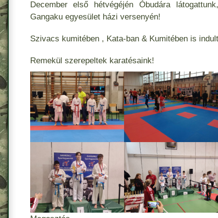
December első hétvégéjén Óbudára látogattun
Gangaku egyesület házi versenyén!
Szivacs kumitében , Kata-ban & Kumitében is indul
Remekül szerepeltek karatésaink!