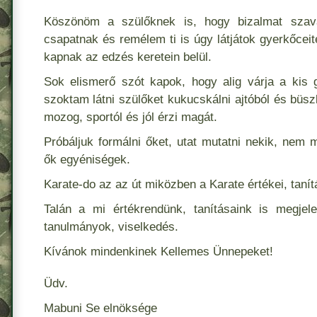
Köszönöm a szülőknek is, hogy bizalmat szav
csapatnak és remélem ti is úgy látjátok gyerkőceit
kapnak az edzés keretein belül.
Sok elismerő szót kapok, hogy alig várja a kis
szoktam látni szülőket kukucskálni ajtóból és büs
mozog, sportól és jól érzi magát.
Próbáljuk formálni őket, utat mutatni nekik, nem 
ők egyéniségek.
Karate-do az az út miközben a Karate értékei, tanít
Talán a mi értékrendünk, tanításaink is megje
tanulmányok, viselkedés.
Kívánok mindenkinek Kellemes Ünnepeket!
Üdv.
Mabuni Se elnöksége