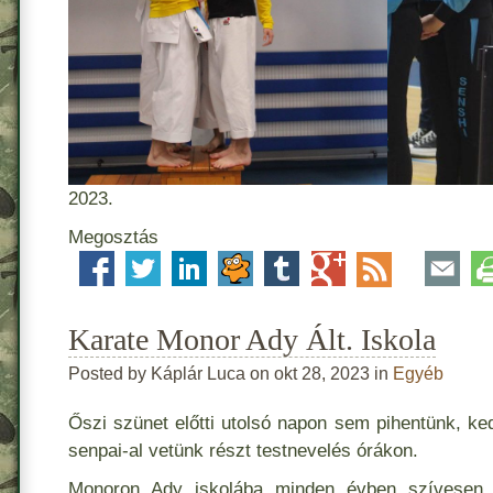
2023.
Megosztás
Karate Monor Ady Ált. Iskola
Posted by Káplár Luca on okt 28, 2023 in
Egyéb
Őszi szünet előtti utolsó napon sem pihentünk, k
senpai-al vetünk részt testnevelés órákon.
Monoron Ady iskolába minden évben szívese