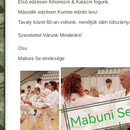
Első edzésen Kihonozni & Katázni fogunk.
Második edzésen Kumite edzés lesz.
Tavaly közel 60-an voltunk, reméljük idén túlszárnya
Szeretettel Várunk Mindenkit!
Osu
Mabuni Se elnöksége